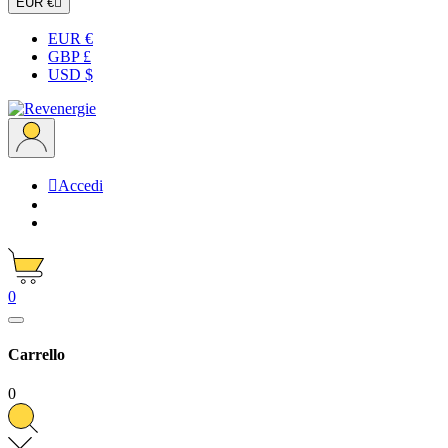
EUR €

EUR €
GBP £
USD $

Accedi
0
Carrello
0