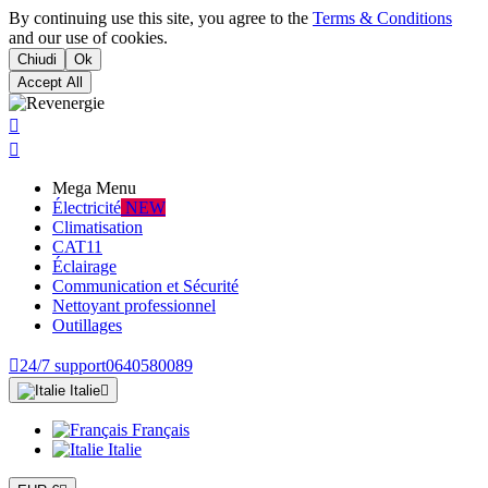
By continuing use this site, you agree to the
Terms & Conditions
and our use of cookies.
Chiudi
Ok
Accept All


Mega Menu
Électricité
NEW
Climatisation
CAT11
Éclairage
Communication et Sécurité
Nettoyant professionnel
Outillages

24/7 support
0640580089
Italie

Français
Italie