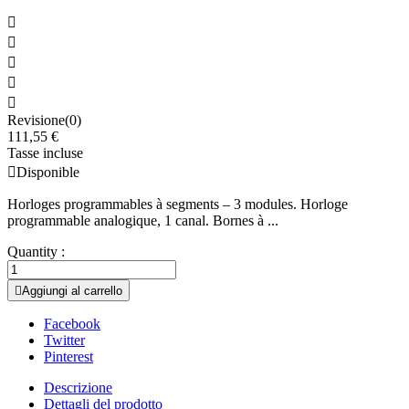





Revisione(0)
111,55 €
Tasse incluse

Disponible
Horloges programmables à segments – 3 modules. Horloge
programmable analogique, 1 canal. Bornes à ...
Quantity :

Aggiungi al carrello
Facebook
Twitter
Pinterest
Descrizione
Dettagli del prodotto