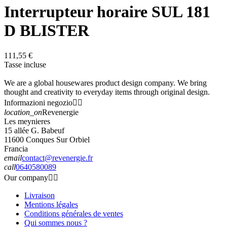
Interrupteur horaire SUL 181
D BLISTER
111,55 €
Tasse incluse
We are a global housewares product design company. We bring
thought and creativity to everyday items through original design.
Informazioni negozio


location_on
Revenergie
Les meynieres
15 allée G. Babeuf
11600 Conques Sur Orbiel
Francia
email
contact@revenergie.fr
call
0640580089
Our company


Livraison
Mentions légales
Conditions générales de ventes
Qui sommes nous ?