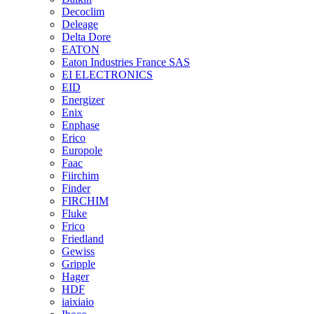
Decoclim
Deleage
Delta Dore
EATON
Eaton Industries France SAS
EI ELECTRONICS
EID
Energizer
Enix
Enphase
Erico
Europole
Faac
Fiirchim
Finder
FIRCHIM
Fluke
Frico
Friedland
Gewiss
Gripple
Hager
HDF
iaixiaio