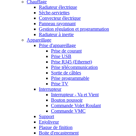
Chauffage
Radiateur électrique
Sèche-serviettes
Convecteur électrique
Panneau rayonnant
Gestion régulation et programmation
Radiateur à inertie
Appareillage
Prise d'appareillage
Prise de courant
Prise USB
Prise RJ45 (Ethernet)
Prise télécommunication
Sortie de câbles
Prise programmable
Prise TV
Interrupteur
Interrupteur - Va et Vient
Bouton poussoir
Commande Volet Roulant
Commande VMC
Support
Enjoliveur
Plaque de finition
Boite d'encastrement