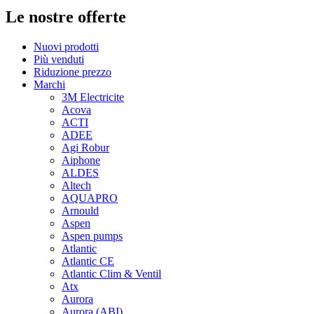
Le nostre offerte
Nuovi prodotti
Più venduti
Riduzione prezzo
Marchi
3M Electricite
Acova
ACTI
ADEE
Agi Robur
Aiphone
ALDES
Altech
AQUAPRO
Arnould
Aspen
Aspen pumps
Atlantic
Atlantic CE
Atlantic Clim & Ventil
Atx
Aurora
Aurora (ABI)