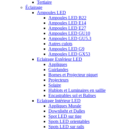
Tertiaire
Éclairage
Ampoules LED
Ampoules LED B22
Ampoules LED E14
Ampoules LED E27
Ampoules LED GU10
Ampoules LED GU5.3
Autres culots
Ampoules LED G9
Ampoules LED GX53
Eclairage Extérieur LED
Appliques
Guirlandes
Bornes et Projecteur piquet
Projecteurs
Solaire
Hublots et Luminaires en saillie
Encastrables sol et Balises
Eclairage Intérieur LED
Appliques Murale
Downlight et Dalles
Spot LED sur tige
Spots LED orientables
Spots LED sur rails