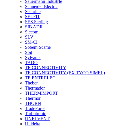
Sauermann IndustrIe
Schneider Electric
Securlite
SELFIT
SES Sterling
SIB ADR
Siccom
SLV
SM-CI
Sobem-Scame
Spit
Sylvania
TADO
TE CONNECTIVITY
TE CONNECTIVITY (EX TYCO SIMEL)
TE ENTRELEC
Theben
Thermador
THERMIMPORT
Thermor
THORN
TradeForce
Turbotronic
UNELVENT
Unidelta