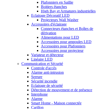
Plafonniers en Saillie
Boitiers étanches
High Bay et Armatures industrielles
Eclairage Décoratif LED
Projecteurs Wall Washer
Accessoires d'éclairage
Connecteurs étanches et Boîtes de
dérivation
Alimentations pour LED
Accessoires pour ampoules LED
Accessoires pour Plafonniers
Accessoires pour projecteur
Variateur et détecteur
Linéaire LED
Communication et Sécurité
Controle d'accès
Alarme anti-intrusion
Serrure
Sécurité incendie
Eclairage de sécurité
Détection de mouvement et de présence
Interphone
Alarme
Smart Home - Maison connectée
Carillon