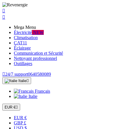


Mega Menu
Électricité
NEW
Climatisation
CAT11
Éclairage
Communication et Sécurité
Nettoyant professionnel
Outillages

24/7 support
0640580089
Italie

Français
Italie
EUR €

EUR €
GBP £
USD $