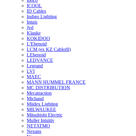
Iboco
ICOOL
ID Cables
Indigo Lighting
Intuis
Jvd
Klauke
KOKIDOO
L'Ebenoid
LCM (ex KZ Cablofil)
LEbenoid
LEDVANCE
Legrand
LVI
MAEC
MANN HUMMEL FRANCE
MC DISTRIBUTION
Mecatraction
Michaud
Miidex Lighting
MILWAUKEE
Mitsubishi Electric
Muller Intuitiv
NETATMO
Nexans