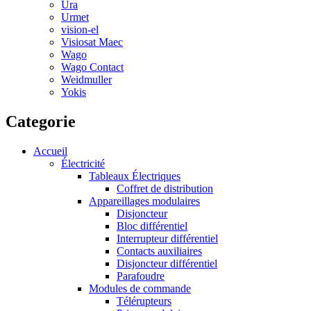
Ura
Urmet
vision-el
Visiosat Maec
Wago
Wago Contact
Weidmuller
Yokis
Categorie
Accueil
Électricité
Tableaux Électriques
Coffret de distribution
Appareillages modulaires
Disjoncteur
Bloc différentiel
Interrupteur différentiel
Contacts auxiliaires
Disjoncteur différentiel
Parafoudre
Modules de commande
Télérupteurs