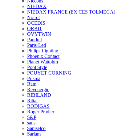
Niccons
NIEDAX
NIEDAX FRANCE (EX CES TOLMEGA)
Noirot
OCEDIS
ORBIT
OVYTWIN
Panduit
Paris-Led
Philips Lighting
Phoenix Contact
Planet Wattohm
Pool Style
POUYET CORNING
Prisma
Ram
Revenergie
RIBILAND
Rittal
RODIGAS
Roger Pradier
S&P
sans
Sapiselco
Sarlam