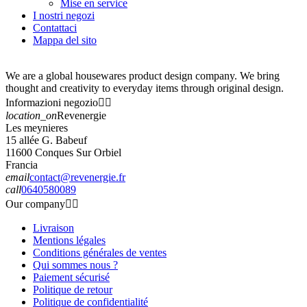
Mise en service
I nostri negozi
Contattaci
Mappa del sito
We are a global housewares product design company. We bring
thought and creativity to everyday items through original design.
Informazioni negozio


location_on
Revenergie
Les meynieres
15 allée G. Babeuf
11600 Conques Sur Orbiel
Francia
email
contact@revenergie.fr
call
0640580089
Our company


Livraison
Mentions légales
Conditions générales de ventes
Qui sommes nous ?
Paiement sécurisé
Politique de retour
Politique de confidentialité