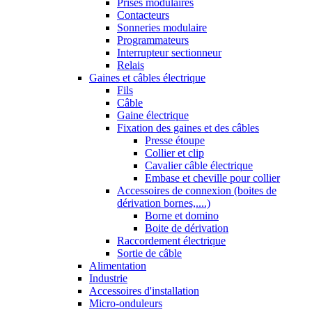
Prises modulaires
Contacteurs
Sonneries modulaire
Programmateurs
Interrupteur sectionneur
Relais
Gaines et câbles électrique
Fils
Câble
Gaine électrique
Fixation des gaines et des câbles
Presse étoupe
Collier et clip
Cavalier câble électrique
Embase et cheville pour collier
Accessoires de connexion (boites de
dérivation bornes,....)
Borne et domino
Boite de dérivation
Raccordement électrique
Sortie de câble
Alimentation
Industrie
Accessoires d'installation
Micro-onduleurs