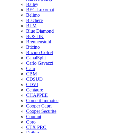
Bailey
BEG Luxomat
Belimo
Blachère
BLM
Blue Diamond
BOSTIK
Brennenstuhl
Bticino
Bticino Cofrel
CanalSplit
Carlo Gavazzi
Catu
CBM
CDSUD
CDVI
Centaure
CHAPPEE
Comelit Immotec
Cooper Capri
Cooper Securite
Courant
Cpro
CTX PRO
Daikin