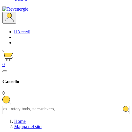

Accedi
0
Carrello
0
Home
Mappa del sito