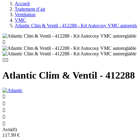
Accueil
Traitement d’air
Ventilation
VMC
Atlantic Clim & Ventil - 412288 - Kit Autocosy VMC autoregla



Atlantic Clim & Ventil - 412288





Avis(0)
117,99 €