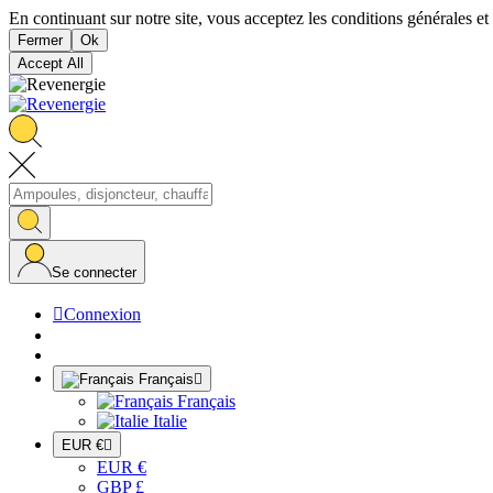
En continuant sur notre site, vous acceptez les conditions générales et 
Fermer
Ok
Accept All
Se connecter

Connexion
Français

Français
Italie
EUR €

EUR €
GBP £