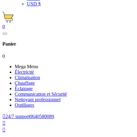
USD $
0
Panier
0
Mega Menu
Électricité
Climatisation
Chauffage
Éclairage
Communication et Sécurité
Nettoyant professionnel
Outillages

24/7 support
0640580089

