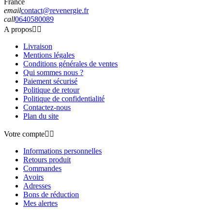
France
email
contact@revenergie.fr
call
0640580089
A propos


Livraison
Mentions légales
Conditions générales de ventes
Qui sommes nous ?
Paiement sécurisé
Politique de retour
Politique de confidentialité
Contactez-nous
Plan du site
Votre compte


Informations personnelles
Retours produit
Commandes
Avoirs
Adresses
Bons de réduction
Mes alertes