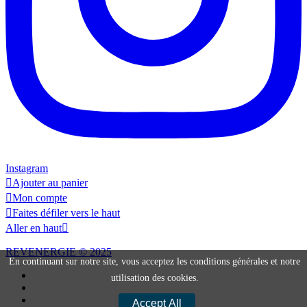
Instagram

Ajouter au panier

Mon compte

Faites défiler vers le haut
Aller en haut

REVENERGIE © 2025
En continuant sur notre site, vous acceptez les conditions générales et notre
utilisation des cookies.
Accept All