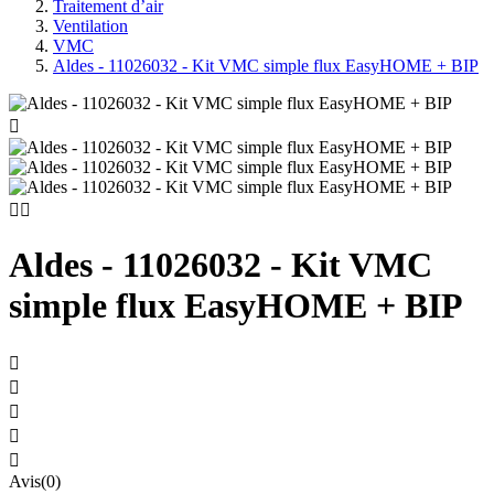
Traitement d’air
Ventilation
VMC
Aldes - 11026032 - Kit VMC simple flux EasyHOME + BIP



Aldes - 11026032 - Kit VMC
simple flux EasyHOME + BIP





Avis(0)