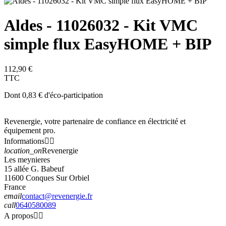
Aldes - 11026032 - Kit VMC
simple flux EasyHOME + BIP
112,90 €
TTC
Dont 0,83 € d'éco-participation
Revenergie, votre partenaire de confiance en électricité et
équipement pro.
Informations


location_on
Revenergie
Les meynieres
15 allée G. Babeuf
11600 Conques Sur Orbiel
France
email
contact@revenergie.fr
call
0640580089
A propos

