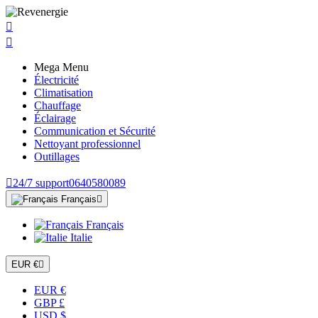


Mega Menu
Électricité
Climatisation
Chauffage
Éclairage
Communication et Sécurité
Nettoyant professionnel
Outillages

24/7 support
0640580089
Français

Français
Italie
EUR €

EUR €
GBP £
USD $