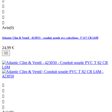





Avis(0)
Atlantic Clim & Ventil - 423053 - conduit souple pvc calorifuge- T 127 CR L6M
24,99 €






