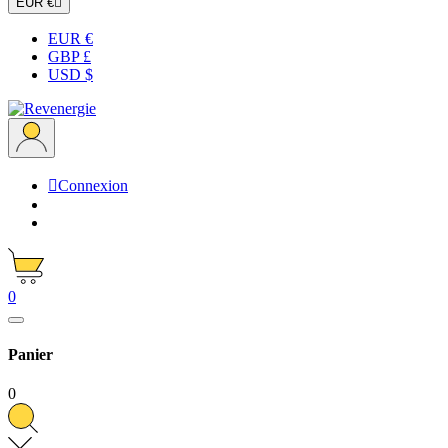
EUR €

EUR €
GBP £
USD $

Connexion
0
Panier
0