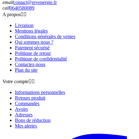
email
contact@revenergie.fr
call
0640580089
A propos


Livraison
Mentions légales
Conditions générales de ventes
Qui sommes nous ?
Paiement sécurisé
Politique de retour
Politique de confidentialité
Contactez-nous
Plan du site
Votre compte


Informations personnelles
Retours produit
Commandes
Avoirs
Adresses
Bons de réduction
Mes alertes