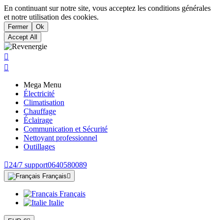
En continuant sur notre site, vous acceptez les conditions générales
et notre utilisation des cookies.
Fermer
Ok
Accept All


Mega Menu
Électricité
Climatisation
Chauffage
Éclairage
Communication et Sécurité
Nettoyant professionnel
Outillages

24/7 support
0640580089
Français

Français
Italie