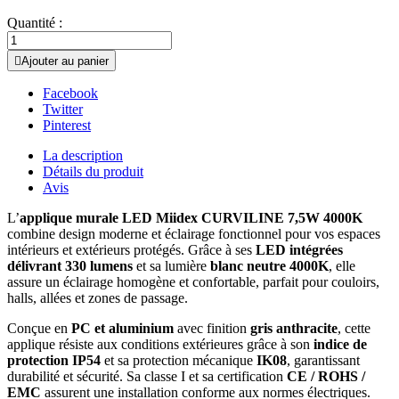
Quantité :

Ajouter au panier
Facebook
Twitter
Pinterest
La description
Détails du produit
Avis
L’
applique murale LED Miidex CURVILINE 7,5W 4000K
combine design moderne et éclairage fonctionnel pour vos espaces
intérieurs et extérieurs protégés. Grâce à ses
LED intégrées
délivrant 330 lumens
et sa lumière
blanc neutre 4000K
, elle
assure un éclairage homogène et confortable, parfait pour couloirs,
halls, allées et zones de passage.
Conçue en
PC et aluminium
avec finition
gris anthracite
, cette
applique résiste aux conditions extérieures grâce à son
indice de
protection IP54
et sa protection mécanique
IK08
, garantissant
durabilité et sécurité. Sa classe I et sa certification
CE / ROHS /
EMC
assurent une installation conforme aux normes électriques.