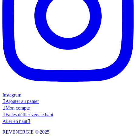
Instagram

Ajouter au panier

Mon compte

Faites défiler vers le haut
Aller en haut

REVENERGIE © 2025